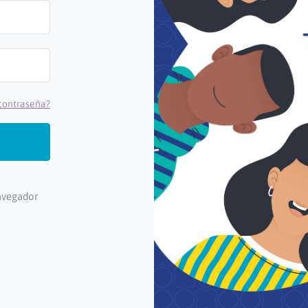
 contraseña?
navegador